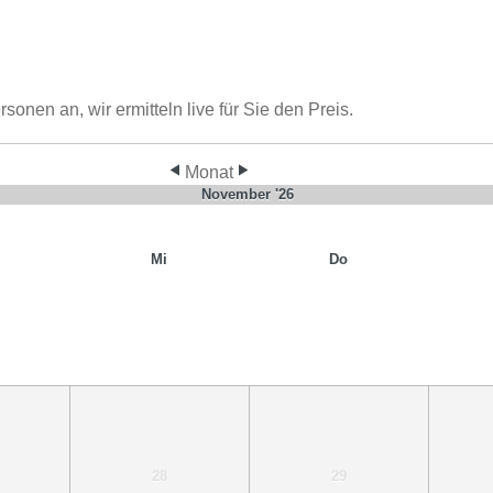
nen an, wir ermitteln live für Sie den Preis.
Monat
November '26
Mi
Do
28
29