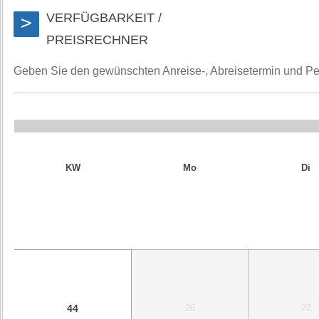
VERFÜGBARKEIT /
>
PREISRECHNER
Geben Sie den gewünschten Anreise-, Abreisetermin und Perso
KW
Mo
Di
44
26
27