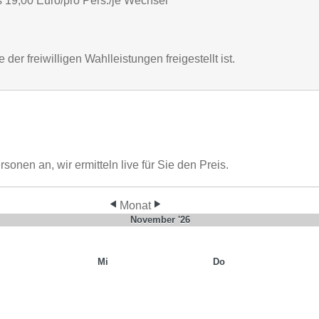
 19,00 Euro/pro Pers./je Wechsel
er freiwilligen Wahlleistungen freigestellt ist.
nen an, wir ermitteln live für Sie den Preis.
Monat
November '26
Mi
Do