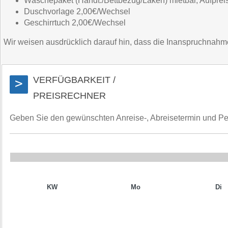
Wäschepaket (Handt./Bettbezug/Laken) mietbar, Aufpreis
Duschvorlage 2,00€/Wechsel
Geschirrtuch 2,00€/Wechsel
Wir weisen ausdrücklich darauf hin, dass die Inanspruchnahme d
VERFÜGBARKEIT /
>
PREISRECHNER
Geben Sie den gewünschten Anreise-, Abreisetermin und Perso
KW
Mo
Di