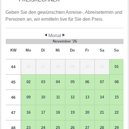
Geben Sie den gewünschten Anreise-, Abreisetermin und
Personen an, wir ermitteln live für Sie den Preis.
Monat
November '26
KW
Mo
Di
Mi
Do
Fr
Sa
So
44
26
27
28
29
30
31
01
45
02
03
04
05
06
07
08
46
09
10
11
12
13
14
15
47
16
17
18
19
20
21
22
48
23
24
25
26
27
28
29