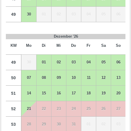
49
30
01
02
03
04
05
06
Dezember '26
KW
Mo
Di
Mi
Do
Fr
Sa
So
49
30
01
02
03
04
05
06
50
07
08
09
10
11
12
13
51
14
15
16
17
18
19
20
52
21
22
23
24
25
26
27
53
28
29
30
31
01
02
03