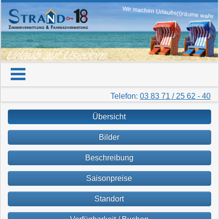
Wir machen Urlaubs(t)räume wahr
Urlaub auf Usedom
Telefon:
03 83 71 / 25 62 - 40
Übersicht
Bilder
Beschreibung
Saisonpreise
Standort