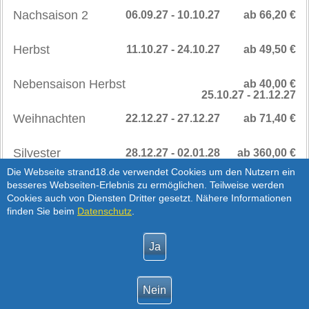
Nachsaison 2
06.09.27 - 10.10.27
ab 66,20 €
Herbst
11.10.27 - 24.10.27
ab 49,50 €
Nebensaison Herbst
ab 40,00 €
25.10.27 - 21.12.27
Weihnachten
22.12.27 - 27.12.27
ab 71,40 €
Silvester
28.12.27 - 02.01.28
ab 360,00 €
SAISONPREISE
>
Die Webseite strand18.de verwendet Cookies um den Nutzern ein
besseres Webseiten-Erlebnis zu ermöglichen. Teilweise werden
AB 2028
Cookies auch von Diensten Dritter gesetzt. Nähere Informationen
Hinweis:
Silvester Preis für 1-3 Übernachtungen
finden Sie beim
Datenschutz
.
Nebensaison
03.01.28 - 12.04.28
ab 40,00 €
Hinweis:
Die Preise richten sich nach der
Personenanzahl, siehe Verfügbarkeits- und Preisabfrage.
Die Preise sind exklusive Service- und
Vermittlungsgebühr.