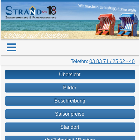
Wir machen Urlaubs(t)räume wahr
Urlaub auf Usedom
Telefon:
03 83 71 / 25 62 - 40
Übersicht
Bilder
Beschreibung
Saisonpreise
Standort