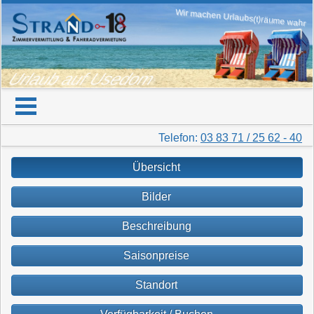
Wir machen Urlaubs(t)räume wahr
Urlaub auf Usedom
Telefon:
03 83 71 / 25 62 - 40
Übersicht
Bilder
Beschreibung
Saisonpreise
Standort