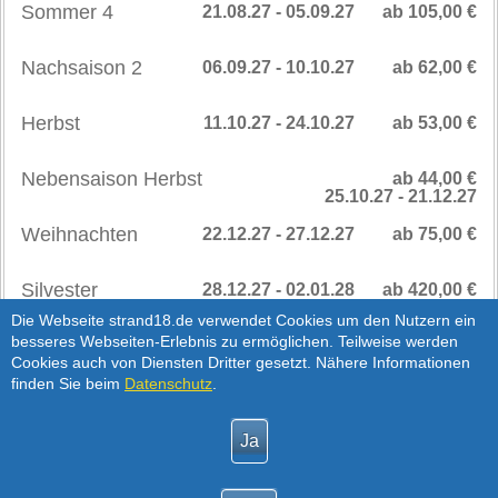
Sommer 4
21.08.27 - 05.09.27
ab 105,00 €
Nachsaison 2
06.09.27 - 10.10.27
ab 62,00 €
Herbst
11.10.27 - 24.10.27
ab 53,00 €
Nebensaison Herbst
ab 44,00 €
25.10.27 - 21.12.27
Weihnachten
22.12.27 - 27.12.27
ab 75,00 €
Silvester
28.12.27 - 02.01.28
ab 420,00 €
SAISONPREISE
>
Die Webseite strand18.de verwendet Cookies um den Nutzern ein
besseres Webseiten-Erlebnis zu ermöglichen. Teilweise werden
AB 2028
Cookies auch von Diensten Dritter gesetzt. Nähere Informationen
Hinweis:
Silvester Preis für 1-3 Übernachtungen
finden Sie beim
Datenschutz
.
Nebensaison
03.01.28 - 12.04.28
ab 44,00 €
Hinweis:
Die Preise richten sich nach der
Personenanzahl, siehe Verfügbarkeits- und Preisabfrage.
Die Preise sind exklusive Service- und