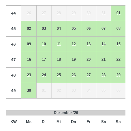
44
26
27
28
29
30
31
01
45
02
03
04
05
06
07
08
46
09
10
11
12
13
14
15
47
16
17
18
19
20
21
22
48
23
24
25
26
27
28
29
49
30
01
02
03
04
05
06
Dezember '26
KW
Mo
Di
Mi
Do
Fr
Sa
So