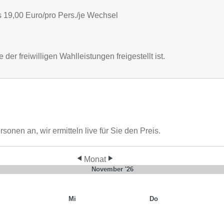
 19,00 Euro/pro Pers./je Wechsel
er freiwilligen Wahlleistungen freigestellt ist.
nen an, wir ermitteln live für Sie den Preis.
Monat
November '26
Mi
Do