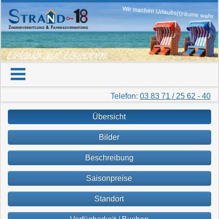
Wir machen Urlaubs(t)räume wahr
Urlaub auf Usedom
Telefon:
03 83 71 / 25 62 - 40
Übersicht
Bilder
Beschreibung
Saisonpreise
Standort