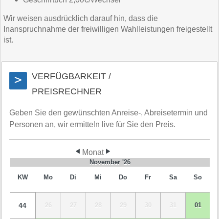
Wir weisen ausdrücklich darauf hin, dass die
Inanspruchnahme der freiwilligen Wahlleistungen freigestellt
ist.
VERFÜGBARKEIT /
>
PREISRECHNER
Geben Sie den gewünschten Anreise-, Abreisetermin und
Personen an, wir ermitteln live für Sie den Preis.
Monat
November '26
KW
Mo
Di
Mi
Do
Fr
Sa
So
44
26
27
28
29
30
31
01