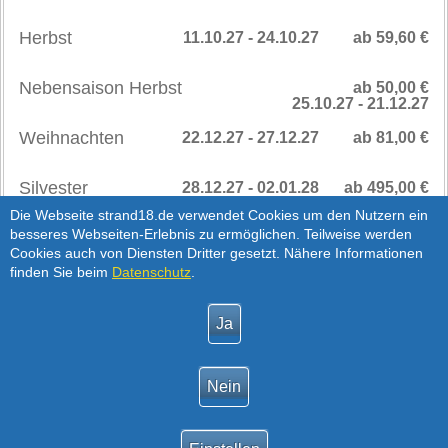
Herbst
11.10.27 - 24.10.27
ab 59,60 €
Nebensaison Herbst
ab 50,00 €
25.10.27 - 21.12.27
Weihnachten
22.12.27 - 27.12.27
ab 81,00 €
Silvester
28.12.27 - 02.01.28
ab 495,00 €
SAISONPREISE
>
Die Webseite strand18.de verwendet Cookies um den Nutzern ein
besseres Webseiten-Erlebnis zu ermöglichen. Teilweise werden
AB 2028
Cookies auch von Diensten Dritter gesetzt. Nähere Informationen
Hinweis:
Silvester Preis für 1-3 Übernachtungen
finden Sie beim
Datenschutz
.
Nebensaison
03.01.28 - 12.04.28
ab 51,00 €
Hinweis:
Die Preise richten sich nach der
Personenanzahl, siehe Verfügbarkeits- und Preisabfrage.
Die Preise sind exklusive Service- und
Vermittlungsgebühr.