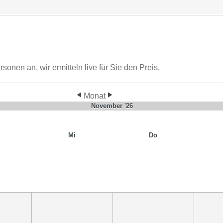
nen an, wir ermitteln live für Sie den Preis.
Monat
November '26
Mi
Do