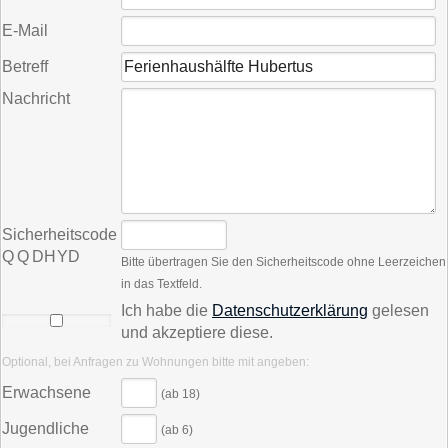
E-Mail
Betreff
Nachricht
Sicherheitscode
Q Q D​H Y​D
Bitte übertragen Sie den Sicherheitscode ohne Leerzeichen
in das Textfeld.
Ich habe die
Datenschutzerklärung
gelesen
und akzeptiere diese.
Optional, bei Anfragen zu Wohnungen bitte mit angeben:
Erwachsene
(ab 18)
Jugendliche
(ab 6)