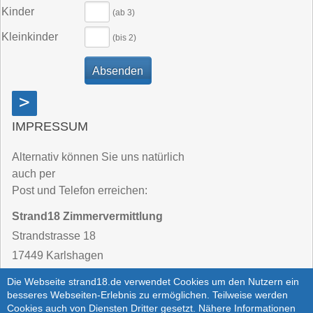
Kinder
(ab 3)
Kleinkinder
(bis 2)
>
IMPRESSUM
Alternativ können Sie uns natürlich
auch per
Post und Telefon erreichen:
Strand18 Zimmervermittlung
Strandstrasse 18
17449 Karlshagen
Die Webseite strand18.de verwendet Cookies um den Nutzern ein
Telefon:
03 83 71 / 25 62 - 40
besseres Webseiten-Erlebnis zu ermöglichen. Teilweise werden
Cookies auch von Diensten Dritter gesetzt. Nähere Informationen