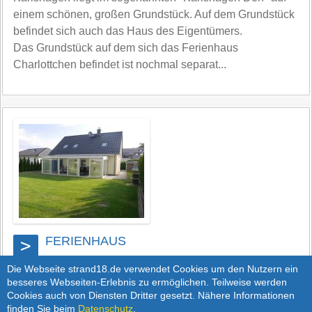
einem schönen, großen Grundstück. Auf dem Grundstück
befindet sich auch das Haus des Eigentümers.
Das Grundstück auf dem sich das Ferienhaus
Charlottchen befindet ist nochmal separat...
FERIENHAUS
>
MÖWENKOJE
Die Webseite strand18.de verwendet Cookies um den Nutzern ein
besseres Webseiten-Erlebnis zu ermöglichen. Teilweise werden
Das schöne, 2017 erbaute Ferienhaus "Möwenkoje" im
Cookies auch von Diensten Dritter gesetzt. Nähere Informationen
finden Sie beim
Datenschutz
.
Ostseebad Karlshagen, liegt in zweiter Reihe, auf einem