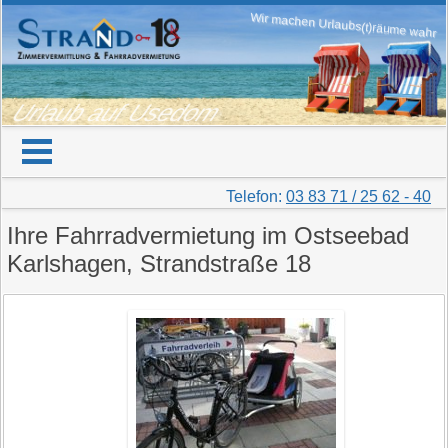
Wir machen Urlaubs(t)räume wahr
Urlaub auf Usedom
Telefon:
03 83 71 / 25 62 - 40
Ihre Fahrradvermietung im Ostseebad
Karlshagen, Strandstraße 18