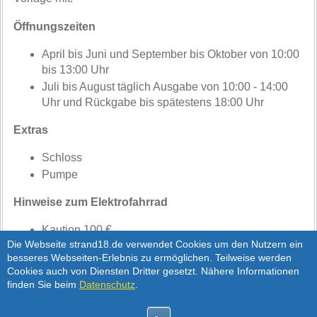
Öffnungszeiten
April bis Juni und September bis Oktober von 10:00
bis 13:00 Uhr
Juli bis August täglich Ausgabe von 10:00 - 14:00
Uhr und Rückgabe bis spätestens 18:00 Uhr
Extras
Schloss
Pumpe
Hinweise zum Elektrofahrrad
Kaution 100 €
Die Webseite strand18.de verwendet Cookies um den Nutzern ein
gültige Haftpflichtversicherung
besseres Webseiten-Erlebnis zu ermöglichen. Teilweise werden
Cookies auch von Diensten Dritter gesetzt. Nähere Informationen
Machen Sie eine Probefahrt mit unseren
finden Sie beim
Datenschutz
.
hochwertigen Elektrorädern. Sie werden begeistert
sein.