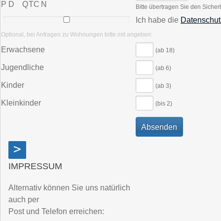
P D Q T​C N
Bitte übertragen Sie den Sicher
Ich habe die
Datenschut
Optional, bei Anfragen zu Wohnungen bitte mit angeben:
Erwachsene
(ab 18)
Jugendliche
(ab 6)
Kinder
(ab 3)
Kleinkinder
(bis 2)
>
IMPRESSUM
Alternativ können Sie uns natürlich
auch per
Post und Telefon erreichen: