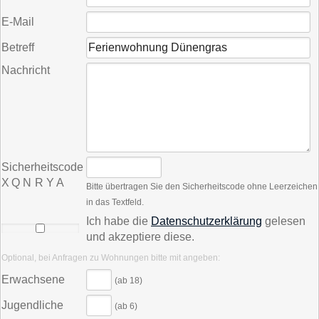
E-Mail
Betreff
Nachricht
Sicherheitscode
X Q N R Y A
Bitte übertragen Sie den Sicherheitscode ohne Leerzeichen
in das Textfeld.
Ich habe die
Datenschutzerklärung
gelesen
und akzeptiere diese.
Optional, bei Anfragen zu Wohnungen bitte mit angeben:
Erwachsene
(ab 18)
Jugendliche
(ab 6)