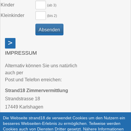
Kinder
(ab 3)
Kleinkinder
(bis 2)
>
IMPRESSUM
Alternativ können Sie uns natürlich
auch per
Post und Telefon erreichen:
Strand18 Zimmervermittlung
Strandstrasse 18
17449 Karlshagen
Die Webseite strand18.de verwendet Cookies um den Nutzern ein
Telefon:
03 83 71 / 25 62 - 40
besseres Webseiten-Erlebnis zu ermöglichen. Teilweise werden
Cookies auch von Diensten Dritter gesetzt. Nähere Informationen