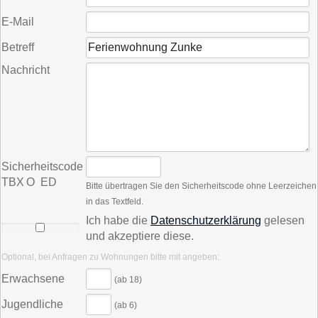
E-Mail
Betreff
Nachricht
Sicherheitscode
T​B X O E​D
Bitte übertragen Sie den Sicherheitscode ohne Leerzeichen
in das Textfeld.
Ich habe die
Datenschutzerklärung
gelesen
und akzeptiere diese.
Optional, bei Anfragen zu Wohnungen bitte mit angeben:
Erwachsene
(ab 18)
Jugendliche
(ab 6)