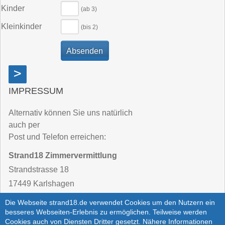
Kinder
(ab 3)
Kleinkinder
(bis 2)
>
IMPRESSUM
Alternativ können Sie uns natürlich
auch per
Post und Telefon erreichen:
Strand18 Zimmervermittlung
Strandstrasse 18
17449 Karlshagen
Die Webseite strand18.de verwendet Cookies um den Nutzern ein
Telefon:
03 83 71 / 25 62 - 40
besseres Webseiten-Erlebnis zu ermöglichen. Teilweise werden
Cookies auch von Diensten Dritter gesetzt. Nähere Informationen