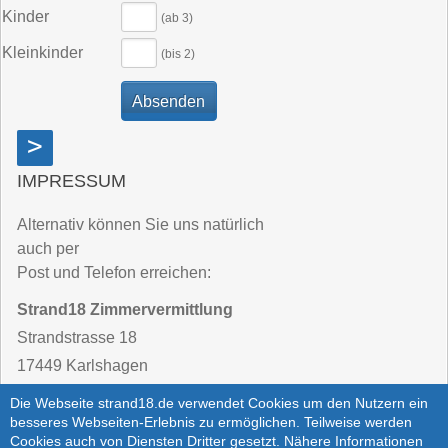
Kinder
(ab 3)
Kleinkinder
(bis 2)
>
IMPRESSUM
Alternativ können Sie uns natürlich
auch per
Post und Telefon erreichen:
Strand18 Zimmervermittlung
Strandstrasse 18
17449 Karlshagen
Die Webseite strand18.de verwendet Cookies um den Nutzern ein
Telefon:
03 83 71 / 25 62 - 40
besseres Webseiten-Erlebnis zu ermöglichen. Teilweise werden
Cookies auch von Diensten Dritter gesetzt. Nähere Informationen