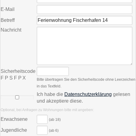
E-Mail
Betreff
Nachricht
Sicherheitscode
F P S F P X
Bitte übertragen Sie den Sicherheitscode ohne Leerzeichen
in das Textfeld.
Ich habe die
Datenschutzerklärung
gelesen
und akzeptiere diese.
Optional, bei Anfragen zu Wohnungen bitte mit angeben:
Erwachsene
(ab 18)
Jugendliche
(ab 6)