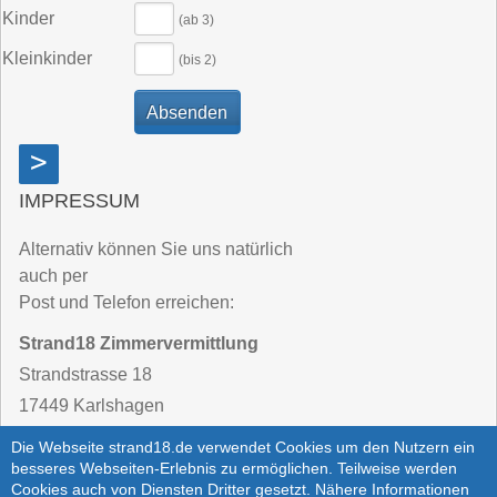
Kinder
(ab 3)
Kleinkinder
(bis 2)
>
IMPRESSUM
Alternativ können Sie uns natürlich
auch per
Post und Telefon erreichen:
Strand18 Zimmervermittlung
Strandstrasse 18
17449 Karlshagen
Die Webseite strand18.de verwendet Cookies um den Nutzern ein
Telefon:
03 83 71 / 25 62 - 40
besseres Webseiten-Erlebnis zu ermöglichen. Teilweise werden
Cookies auch von Diensten Dritter gesetzt. Nähere Informationen