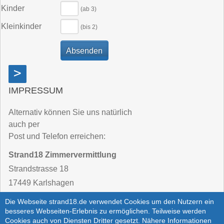
Kinder
(ab 3)
Kleinkinder
(bis 2)
>
IMPRESSUM
Alternativ können Sie uns natürlich
auch per
Post und Telefon erreichen:
Strand18 Zimmervermittlung
Strandstrasse 18
17449 Karlshagen
Die Webseite strand18.de verwendet Cookies um den Nutzern ein
Telefon:
03 83 71 / 25 62 - 40
besseres Webseiten-Erlebnis zu ermöglichen. Teilweise werden
Cookies auch von Diensten Dritter gesetzt. Nähere Informationen