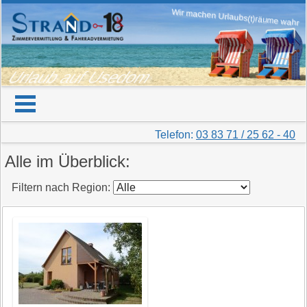
Wir machen Urlaubs(t)räume wahr
Urlaub auf Usedom
Telefon:
03 83 71 / 25 62 - 40
Alle im Überblick:
Filtern nach Region: