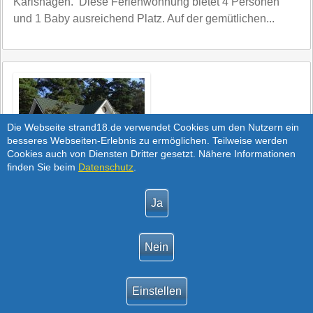
Karlshagen. Diese Ferienwohnung bietet 4 Personen
und 1 Baby ausreichend Platz. Auf der gemütlichen...
Die Webseite strand18.de verwendet Cookies um den Nutzern ein
besseres Webseiten-Erlebnis zu ermöglichen. Teilweise werden
Cookies auch von Diensten Dritter gesetzt. Nähere Informationen
finden Sie beim
Datenschutz
.
FERIENWOHNUNG
>
FIETE
Die Ferienwohnung, in der sich diese 3-Raum-Wohnung
befindet, liegt im näheren Strandbereich, nur 300 Meter
von der Ostsee, im Ostseebad Trassenheide.