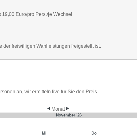
 19,00 Euro/pro Pers./je Wechsel
er freiwilligen Wahlleistungen freigestellt ist.
nen an, wir ermitteln live für Sie den Preis.
Monat
November '26
Mi
Do