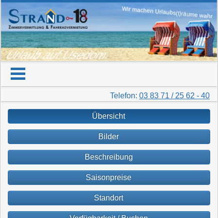
Wir machen Urlaubs(t)räume wahr
Urlaub auf Usedom
Telefon:
03 83 71 / 25 62 - 40
Übersicht
Bilder
Beschreibung
Saisonpreise
Standort