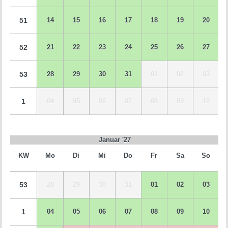
51
14
15
16
17
18
19
20
52
21
22
23
24
25
26
27
53
28
29
30
31
01
02
03
1
04
05
06
07
08
09
10
Januar '27
KW
Mo
Di
Mi
Do
Fr
Sa
So
53
28
29
30
31
01
02
03
1
04
05
06
07
08
09
10