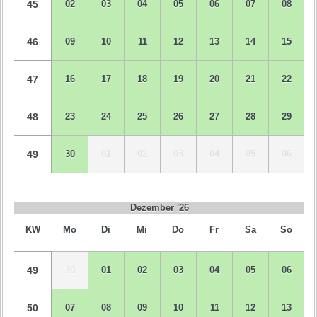
45
02
03
04
05
06
07
08
46
09
10
11
12
13
14
15
47
16
17
18
19
20
21
22
48
23
24
25
26
27
28
29
49
30
01
02
03
04
05
06
Dezember '26
KW
Mo
Di
Mi
Do
Fr
Sa
So
49
30
01
02
03
04
05
06
50
07
08
09
10
11
12
13