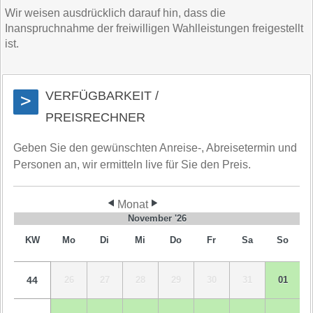
Wir weisen ausdrücklich darauf hin, dass die
Inanspruchnahme der freiwilligen Wahlleistungen freigestellt
ist.
VERFÜGBARKEIT /
>
PREISRECHNER
Geben Sie den gewünschten Anreise-, Abreisetermin und
Personen an, wir ermitteln live für Sie den Preis.
Monat
November '26
KW
Mo
Di
Mi
Do
Fr
Sa
So
44
26
27
28
29
30
31
01