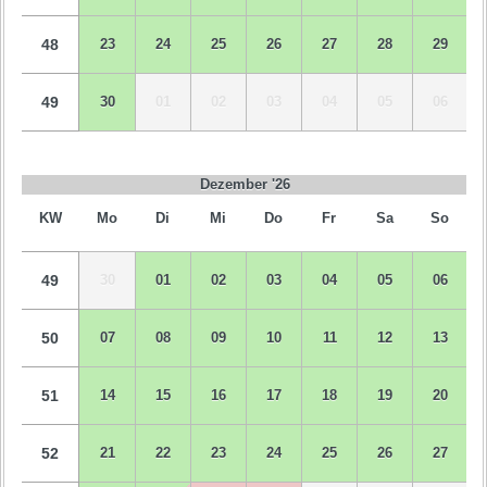
48
23
24
25
26
27
28
29
49
30
01
02
03
04
05
06
Dezember '26
KW
Mo
Di
Mi
Do
Fr
Sa
So
49
30
01
02
03
04
05
06
50
07
08
09
10
11
12
13
51
14
15
16
17
18
19
20
52
21
22
23
24
25
26
27