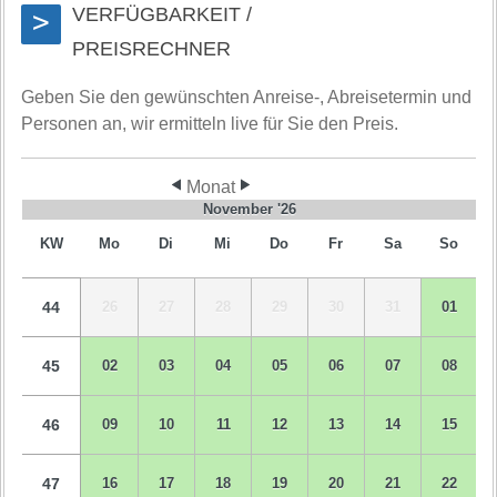
VERFÜGBARKEIT /
>
PREISRECHNER
Geben Sie den gewünschten Anreise-, Abreisetermin und
Personen an, wir ermitteln live für Sie den Preis.
Monat
November '26
KW
Mo
Di
Mi
Do
Fr
Sa
So
44
26
27
28
29
30
31
01
45
02
03
04
05
06
07
08
46
09
10
11
12
13
14
15
47
16
17
18
19
20
21
22