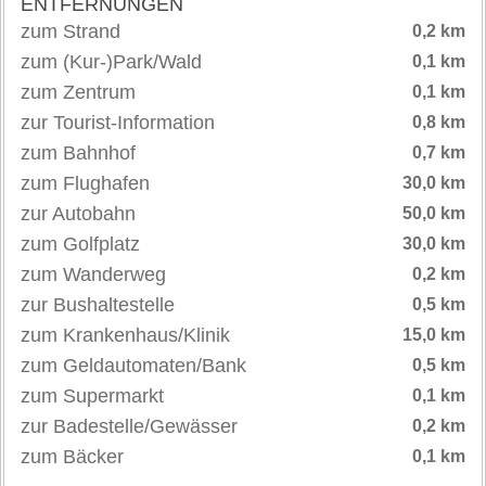
ENTFERNUNGEN
zum Strand
0,2 km
zum (Kur-)Park/Wald
0,1 km
zum Zentrum
0,1 km
zur Tourist-Information
0,8 km
zum Bahnhof
0,7 km
zum Flughafen
30,0 km
zur Autobahn
50,0 km
zum Golfplatz
30,0 km
zum Wanderweg
0,2 km
zur Bushaltestelle
0,5 km
zum Krankenhaus/Klinik
15,0 km
zum Geldautomaten/Bank
0,5 km
zum Supermarkt
0,1 km
zur Badestelle/Gewässer
0,2 km
zum Bäcker
0,1 km