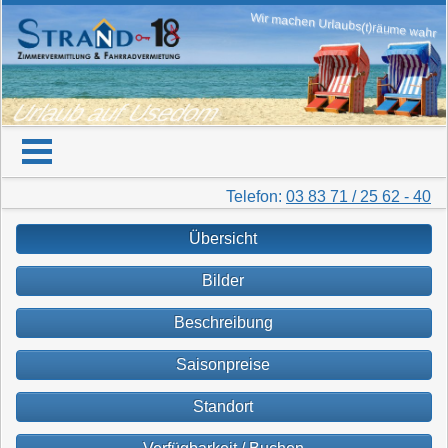
Wir machen Urlaubs(t)räume wahr
Urlaub auf Usedom
Telefon:
03 83 71 / 25 62 - 40
Übersicht
Bilder
Beschreibung
Saisonpreise
Standort