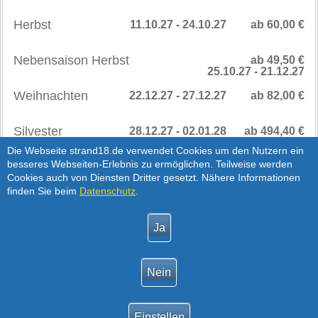
Herbst
11.10.27 - 24.10.27
ab 60,00 €
Nebensaison Herbst
ab 49,50 €
25.10.27 - 21.12.27
Weihnachten
22.12.27 - 27.12.27
ab 82,00 €
Silvester
28.12.27 - 02.01.28
ab 494,40 €
SAISONPREISE
>
Die Webseite strand18.de verwendet Cookies um den Nutzern ein
besseres Webseiten-Erlebnis zu ermöglichen. Teilweise werden
AB 2028
Cookies auch von Diensten Dritter gesetzt. Nähere Informationen
Hinweis:
Silvester Preis für 1-3 Übernachtungen
finden Sie beim
Datenschutz
.
Nebensaison
03.01.28 - 12.04.28
ab 50,50 €
Hinweis:
Die Preise richten sich nach der
Personenanzahl, siehe Verfügbarkeits- und Preisabfrage.
Die Preise sind exklusive Service- und
Vermittlungsgebühr.