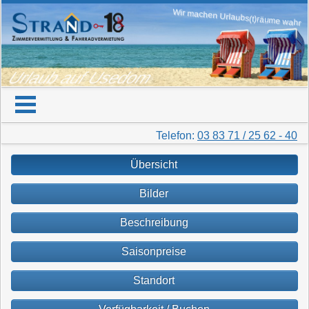
Wir machen Urlaubs(t)räume wahr
Urlaub auf Usedom
Telefon:
03 83 71 / 25 62 - 40
Übersicht
Bilder
Beschreibung
Saisonpreise
Standort