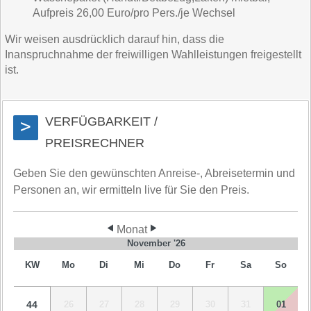
Aufpreis 26,00 Euro/pro Pers./je Wechsel
Wir weisen ausdrücklich darauf hin, dass die
Inanspruchnahme der freiwilligen Wahlleistungen freigestellt
ist.
VERFÜGBARKEIT /
>
PREISRECHNER
Geben Sie den gewünschten Anreise-, Abreisetermin und
Personen an, wir ermitteln live für Sie den Preis.
Monat
November '26
KW
Mo
Di
Mi
Do
Fr
Sa
So
44
26
27
28
29
30
31
01