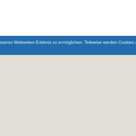
Hinweis: Dies setzt Google
seres Webseiten-Erlebnis zu ermöglichen. Teilweise werden Cookies a
Cookies.
 17/1-1 SZ BIS MAX. 3