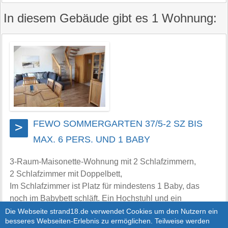
In diesem Gebäude gibt es 1 Wohnung:
FEWO SOMMERGARTEN 37/5-2 SZ BIS
>
MAX. 6 PERS. UND 1 BABY
3-Raum-Maisonette-Wohnung mit 2 Schlafzimmern,
2 Schlafzimmer mit Doppelbett,
Im Schlafzimmer ist Platz für mindestens 1 Baby, das
noch im Babybett schläft. Ein Hochstuhl und ein
Kinderbett sind vorhanden.
Die Webseite strand18.de verwendet Cookies um den Nutzern ein
besseres Webseiten-Erlebnis zu ermöglichen. Teilweise werden
Die Wohnung verfügt über einen großen Balkon mit