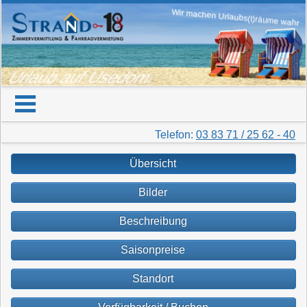
Wir machen Urlaubs(t)räume wahr
Urlaub auf Usedom
Telefon:
03 83 71 / 25 62 - 40
Übersicht
Bilder
Beschreibung
Saisonpreise
Standort