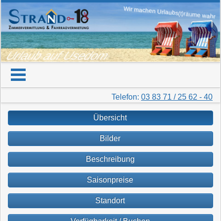
Wir machen Urlaubs(t)räume wahr
Urlaub auf Usedom
Telefon:
03 83 71 / 25 62 - 40
Übersicht
Bilder
Beschreibung
Saisonpreise
Standort