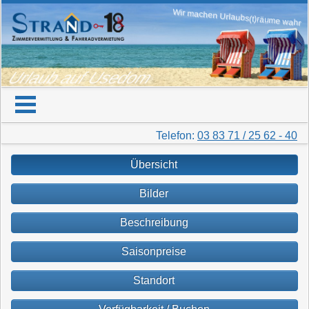
Wir machen Urlaubs(t)räume wahr
Urlaub auf Usedom
Telefon:
03 83 71 / 25 62 - 40
Übersicht
Bilder
Beschreibung
Saisonpreise
Standort