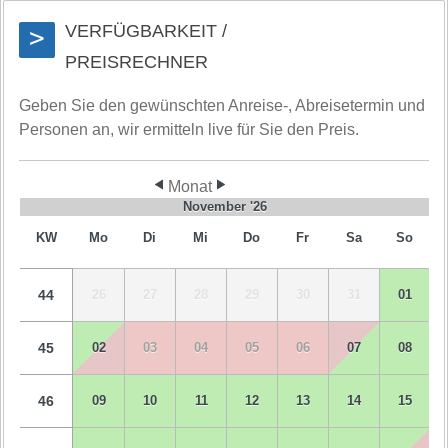
VERFÜGBARKEIT /
>
PREISRECHNER
Geben Sie den gewünschten Anreise-, Abreisetermin und
Personen an, wir ermitteln live für Sie den Preis.
Monat
November '26
KW
Mo
Di
Mi
Do
Fr
Sa
So
44
26
27
28
29
30
31
01
45
02
03
04
05
06
07
08
46
09
10
11
12
13
14
15