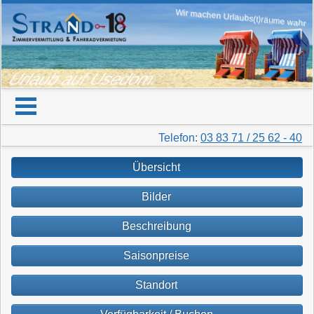
Wir machen Urlaubs(t)räume wahr
Urlaub auf Usedom
Telefon:
03 83 71 / 25 62 - 40
Übersicht
Bilder
Beschreibung
Saisonpreise
Standort