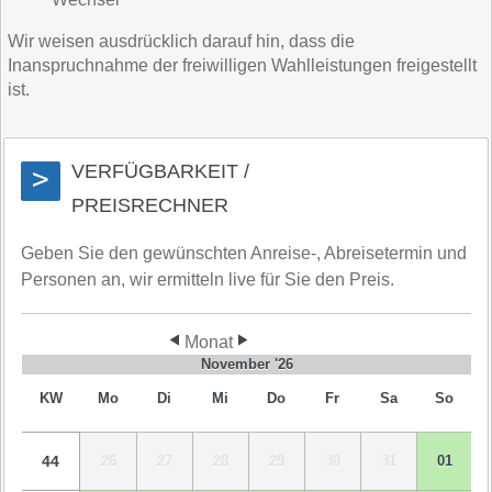
Wir weisen ausdrücklich darauf hin, dass die
Inanspruchnahme der freiwilligen Wahlleistungen freigestellt
ist.
VERFÜGBARKEIT /
>
PREISRECHNER
Geben Sie den gewünschten Anreise-, Abreisetermin und
Personen an, wir ermitteln live für Sie den Preis.
Monat
November '26
KW
Mo
Di
Mi
Do
Fr
Sa
So
44
26
27
28
29
30
31
01