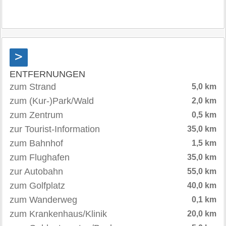
>
ENTFERNUNGEN
zum Strand
5,0 km
zum (Kur-)Park/Wald
2,0 km
zum Zentrum
0,5 km
zur Tourist-Information
35,0 km
zum Bahnhof
1,5 km
zum Flughafen
35,0 km
zur Autobahn
55,0 km
zum Golfplatz
40,0 km
zum Wanderweg
0,1 km
zum Krankenhaus/Klinik
20,0 km