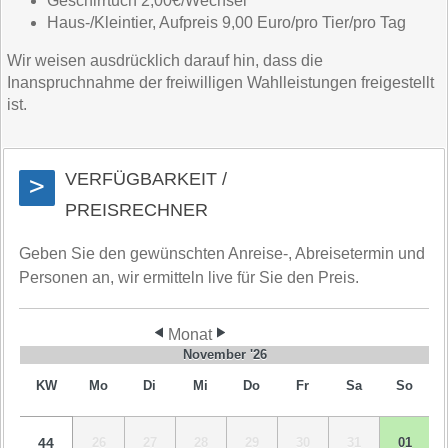
Geschirrtuch 2,00€/Wechsel
Haus-/Kleintier, Aufpreis 9,00 Euro/pro Tier/pro Tag
Wir weisen ausdrücklich darauf hin, dass die
Inanspruchnahme der freiwilligen Wahlleistungen freigestellt
ist.
VERFÜGBARKEIT /
>
PREISRECHNER
Geben Sie den gewünschten Anreise-, Abreisetermin und
Personen an, wir ermitteln live für Sie den Preis.
Monat
November '26
KW
Mo
Di
Mi
Do
Fr
Sa
So
44
26
27
28
29
30
31
01