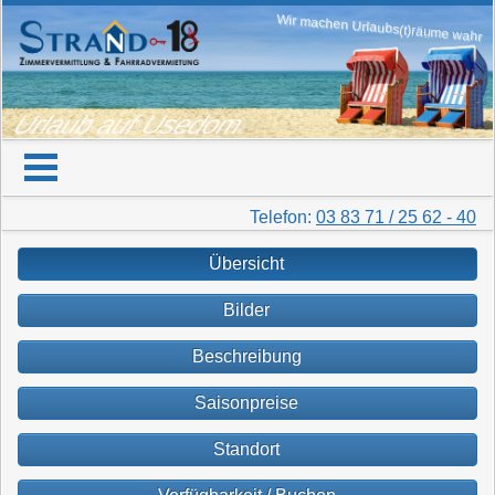
Wir machen Urlaubs(t)räume wahr
Urlaub auf Usedom
Telefon:
03 83 71 / 25 62 - 40
Übersicht
Bilder
Beschreibung
Saisonpreise
Standort