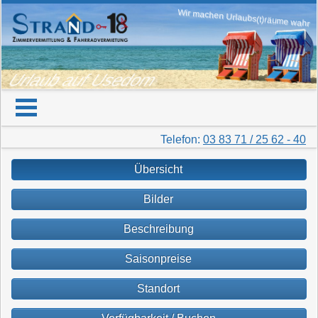
Wir machen Urlaubs(t)räume wahr
Urlaub auf Usedom
Telefon:
03 83 71 / 25 62 - 40
Übersicht
Bilder
Beschreibung
Saisonpreise
Standort