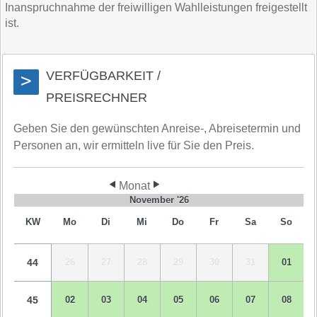
Inanspruchnahme der freiwilligen Wahlleistungen freigestellt
ist.
VERFÜGBARKEIT /
>
PREISRECHNER
Geben Sie den gewünschten Anreise-, Abreisetermin und
Personen an, wir ermitteln live für Sie den Preis.
Monat
November '26
KW
Mo
Di
Mi
Do
Fr
Sa
So
44
26
27
28
29
30
31
01
45
02
03
04
05
06
07
08