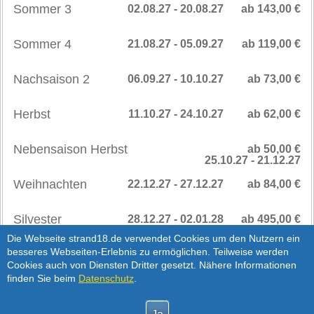
Sommer 3
02.08.27 - 20.08.27
ab 143,00 €
Sommer 4
21.08.27 - 05.09.27
ab 119,00 €
Nachsaison 2
06.09.27 - 10.10.27
ab 73,00 €
Herbst
11.10.27 - 24.10.27
ab 62,00 €
Nebensaison Herbst
ab 50,00 €
25.10.27 - 21.12.27
Weihnachten
22.12.27 - 27.12.27
ab 84,00 €
Silvester
28.12.27 - 02.01.28
ab 495,00 €
SAISONPREISE
>
Die Webseite strand18.de verwendet Cookies um den Nutzern ein
besseres Webseiten-Erlebnis zu ermöglichen. Teilweise werden
AB 2028
Cookies auch von Diensten Dritter gesetzt. Nähere Informationen
Hinweis:
Silvester Preis für 1-3 Übernachtungen
finden Sie beim
Datenschutz
.
Nebensaison
03.01.28 - 12.04.28
ab 50,00 €