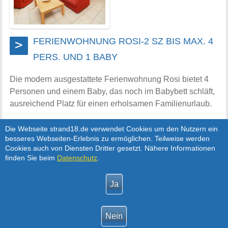
FERIENWOHNUNG ROSI-2 SZ BIS MAX. 4
>
PERS. UND 1 BABY
Die modern ausgestattete Ferienwohnung Rosi bietet 4
Personen und einem Baby, das noch im Babybett schläft,
ausreichend Platz für einen erholsamen Familienurlaub.
Die komplett ausgestattete Küche mit Essecke geht
Die Webseite strand18.de verwendet Cookies um den Nutzern ein
besseres Webseiten-Erlebnis zu ermöglichen. Teilweise werden
nahtlos in den Wohnbereich über. Die beiden
Cookies auch von Diensten Dritter gesetzt. Nähere Informationen
Schlafzimmer und das Duschbad erreicht man über einen
finden Sie beim
Datenschutz
.
kleinen Flur. Eines der Schlafzimmer verfügt über ein
Doppelbett 2 x 80 x...
60,00
ab €
pro Tag