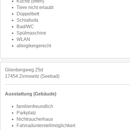
Küche (offen)
Tiere nicht erlaubt
Doppelbett
Schlafsofa
Bad/WC
Spülmaschine
WLAN
allergikergerecht
Glienbergweg 25d
17454 Zinnowitz (Seebad)
Ausstattung (Gebäude)
familienfreundlich
Parkplatz
Nichtraucherhaus
Fahrradunterstellmöglichkeit