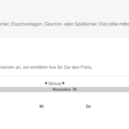
er, Duschvorlagen, Geschirr- oder Spültücher. Dies bitte mitb
nen an, wir ermitteln live für Sie den Preis.
Monat
November '26
Mi
Do