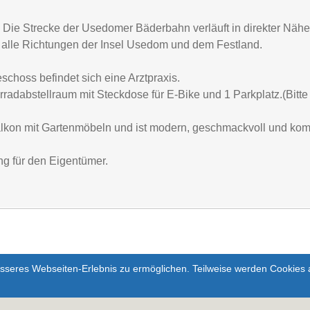
. Die Strecke der Usedomer Bäderbahn verläuft in direkter Näh
 alle Richtungen der Insel Usedom und dem Festland.
choss befindet sich eine Arztpraxis.
radabstellraum mit Steckdose für E-Bike und 1 Parkplatz.(Bitt
kon mit Gartenmöbeln und ist modern, geschmackvoll und komfo
ng für den Eigentümer.
seres Webseiten-Erlebnis zu ermöglichen. Teilweise werden Cookies a
Hinweis: Dies setzt Google