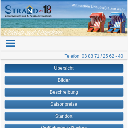
Wir machen Urlaubs(t)räume wahr
Urlaub auf Usedom
Telefon:
03 83 71 / 25 62 - 40
Übersicht
Bilder
Beschreibung
Saisonpreise
Standort