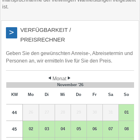
ist.
VERFÜGBARKEIT /
>
PREISRECHNER
Geben Sie den gewünschten Anreise-, Abreisetermin und
Personen an, wir ermitteln live für Sie den Preis.
Monat
November '26
KW
Mo
Di
Mi
Do
Fr
Sa
So
44
26
27
28
29
30
31
01
45
02
03
04
05
06
07
08