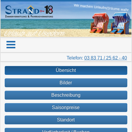
Wir machen Urlaubs(t)räume wahr
Urlaub auf Usedom
Telefon:
03 83 71 / 25 62 - 40
Übersicht
Bilder
Beschreibung
Saisonpreise
Standort